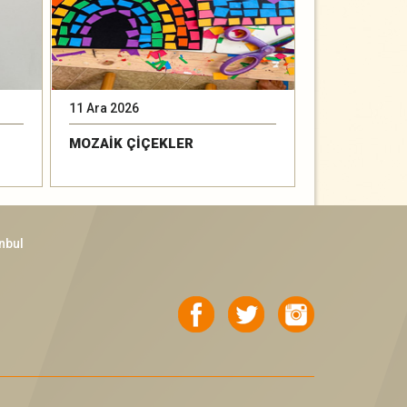
11 Ara 2026
15 Ara 2026
MOZAİK ÇİÇEKLER
BAK YAĞMUR
nbul