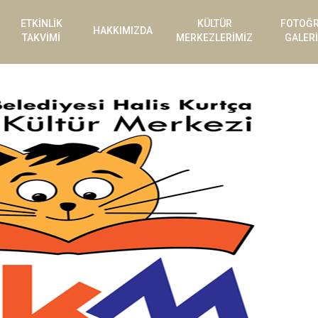
ETKİNLİK
KÜLTÜR
FOTOĞ
HAKKIMIZDA
TAKVİMİ
MERKEZLERİMİZ
GALERİ