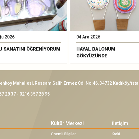
ğu 2026
04 Ara 2026
U SANATINI ÖĞRENİYORUM
HAYAL BALONUM
GÖKYÜZÜNDE
enköy Mahallesi, Ressam Salih Ermez Cd. No:46, 34732 Kadıköy/İsta
57 28 37 - 0216 357 28 95
Kültür Merkezi
İletişim
Önemli Bilgiler
Kroki