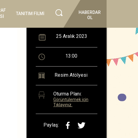
RAF
HABERDAR
TANITIM FİLMİ
Sİ
OL
25 Aralık 2023
13:00
Resim Atölyesi
Oturma Planı:
Görüntülemek için
Tıklayınız.
Paylaş: