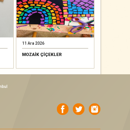
11 Ara 2026
15 Ara 2026
MOZAİK ÇİÇEKLER
BAK YAĞMUR
nbul