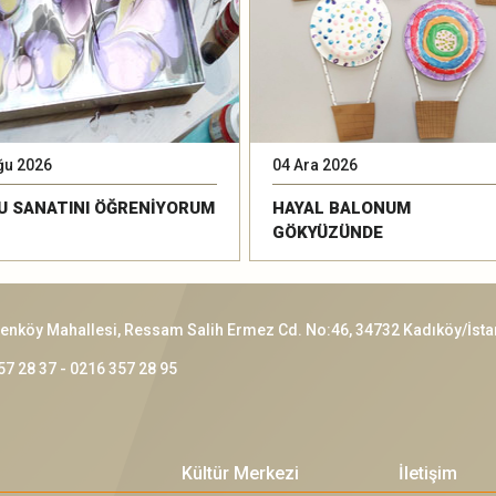
ğu 2026
04 Ara 2026
U SANATINI ÖĞRENİYORUM
HAYAL BALONUM
GÖKYÜZÜNDE
enköy Mahallesi, Ressam Salih Ermez Cd. No:46, 34732 Kadıköy/İsta
57 28 37 - 0216 357 28 95
Kültür Merkezi
İletişim