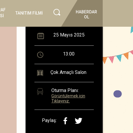
RAF
HABERDAR
TANITIM FİLMİ
Sİ
OL
25 Mayıs 2025
13:00
Çok Amaçlı Salon
Oturma Planı:
Görüntülemek için
Tıklayınız.
Paylaş: