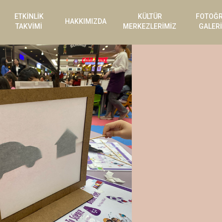
ETKİNLİK
KÜLTÜR
FOTOĞ
HAKKIMIZDA
TAKVİMİ
MERKEZLERİMİZ
GALERİ