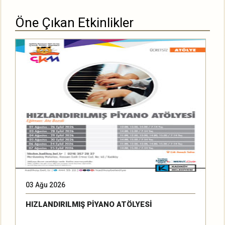
Öne Çıkan Etkinlikler
03 Ağu 2026
2
HIZLANDIRILMIŞ PİYANO ATÖLYESİ