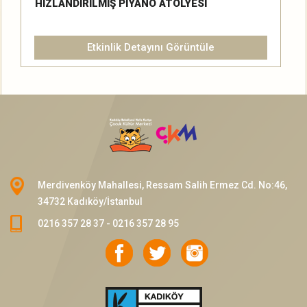
HIZLANDIRILMIŞ PİYANO ATÖLYESİ
Etkinlik Detayını Görüntüle
Merdivenköy Mahallesi, Ressam Salih Ermez Cd. No:46,
34732 Kadıköy/İstanbul
0216 357 28 37 - 0216 357 28 95