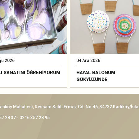
ğu 2026
04 Ara 2026
U SANATINI ÖĞRENİYORUM
HAYAL BALONUM
GÖKYÜZÜNDE
enköy Mahallesi, Ressam Salih Ermez Cd. No:46, 34732 Kadıköy/İsta
57 28 37 - 0216 357 28 95