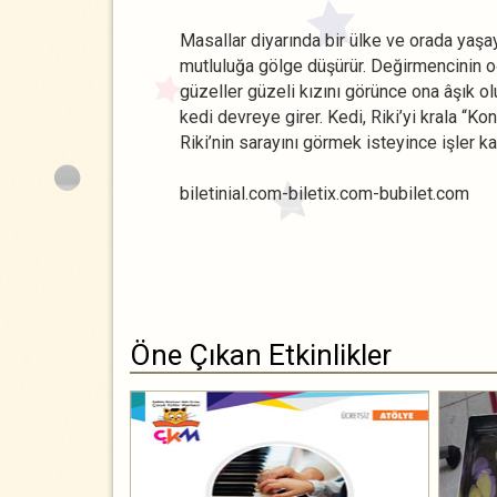
Masallar diyarında bir ülke ve orada yaşay
mutluluğa gölge düşürür. Değirmencinin oğ
güzeller güzeli kızını görünce ona âşık olu
kedi devreye girer. Kedi, Riki’yi krala “Kon
Riki’nin sarayını görmek isteyince işler karı
biletinial.com-biletix.com-bubilet.com
Öne Çıkan Etkinlikler