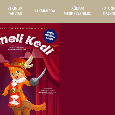
ETKİNLİK
KÜLTÜR
FOTOĞ
HAKKIMIZDA
TAKVİMİ
MERKEZLERİMİZ
GALERİ