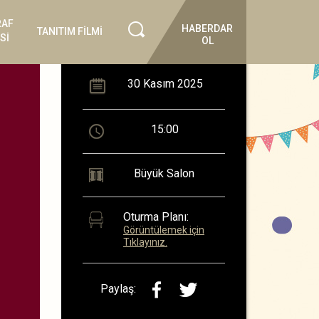
RAF
HABERDAR
TANITIM FİLMİ
Sİ
OL
30 Kasım 2025
15:00
Büyük Salon
Oturma Planı:
Görüntülemek için
Tıklayınız.
Paylaş: