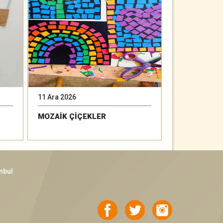
11 Ara 2026
15 Ara 2026
MOZAİK ÇİÇEKLER
BAK YAĞMUR
nbul