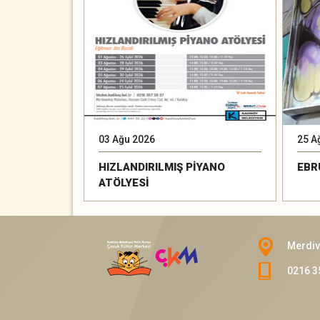
03 Ağu 2026
25 A
HIZLANDIRILMIŞ PİYANO
EBR
ATÖLYESİ
Merdiv
0216 3