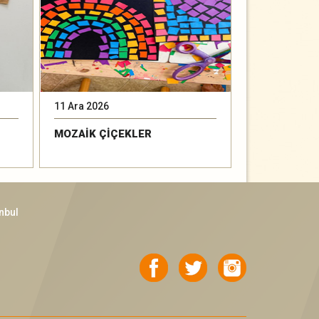
11 Ara 2026
15 Ara 2026
MOZAİK ÇİÇEKLER
BAK YAĞMUR
nbul