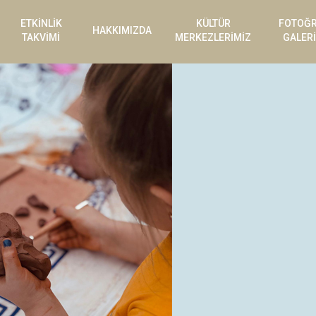
ETKİNLİK
KÜLTÜR
FOTOĞ
HAKKIMIZDA
TAKVİMİ
MERKEZLERİMİZ
GALERİ