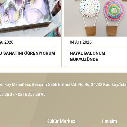
ğu 2026
04 Ara 2026
U SANATINI ÖĞRENİYORUM
HAYAL BALONUM
GÖKYÜZÜNDE
enköy Mahallesi, Ressam Salih Ermez Cd. No:46, 34732 Kadıköy/İsta
57 28 37 - 0216 357 28 95
Kültür Merkezi
İletişim