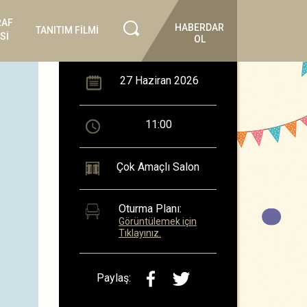
RAF
HABERDAR
TANITIM FİLMİ
Sİ
OL
27 Haziran 2026
11:00
Çok Amaçlı Salon
Oturma Planı:
Görüntülemek için
Tıklayınız.
Paylaş: