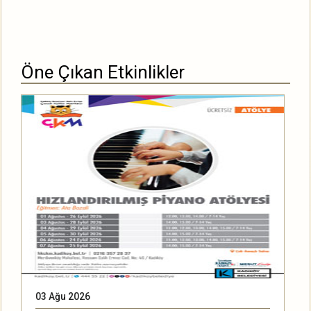
Öne Çıkan Etkinlikler
03 Ağu 2026
2