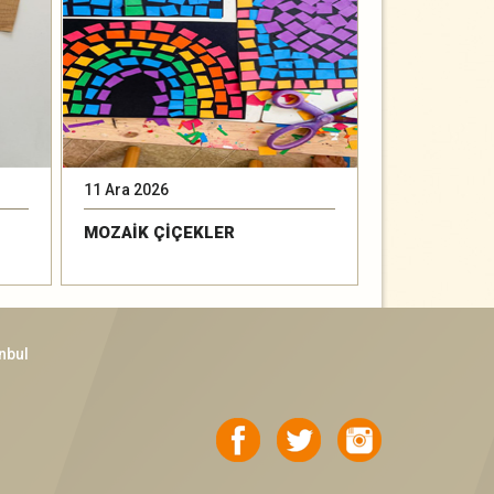
11 Ara 2026
15 Ara 2026
MOZAİK ÇİÇEKLER
BAK YAĞMUR
nbul