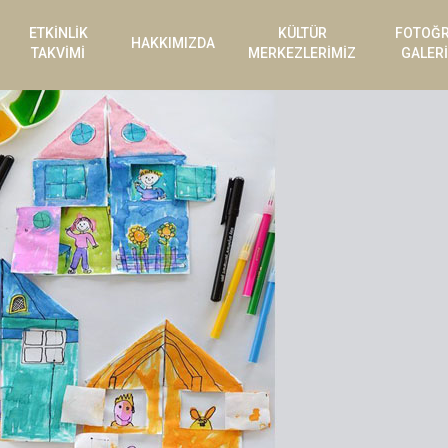
ETKİNLİK
KÜLTÜR
FOTOĞ
HAKKIMIZDA
TAKVİMİ
MERKEZLERİMİZ
GALERİ