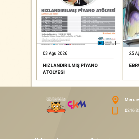
03 Ağu 2026
25 A
HIZLANDIRILMIŞ PİYANO
EBR
ATÖLYESİ
Merdiv
0216 3