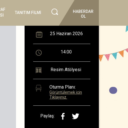
RAF
HABERDAR
TANITIM FİLMİ
Sİ
OL
25 Haziran 2026
14:00
Resim Atölyesi
Oturma Planı:
Görüntülemek için
Tıklayınız.
Paylaş: