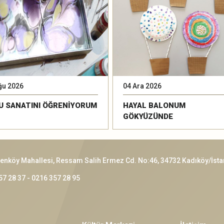
ğu 2026
04 Ara 2026
U SANATINI ÖĞRENİYORUM
HAYAL BALONUM
GÖKYÜZÜNDE
enköy Mahallesi, Ressam Salih Ermez Cd. No:46, 34732 Kadıköy/İsta
57 28 37 - 0216 357 28 95