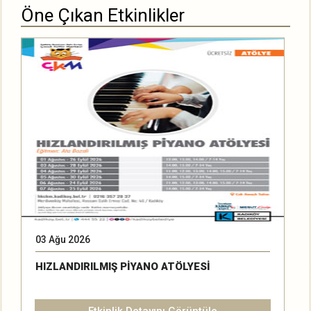
Öne Çıkan Etkinlikler
03 Ağu 2026
2
HIZLANDIRILMIŞ PİYANO ATÖLYESİ