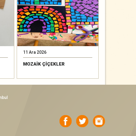
11 Ara 2026
15 Ara 2026
MOZAİK ÇİÇEKLER
BAK YAĞMUR
nbul