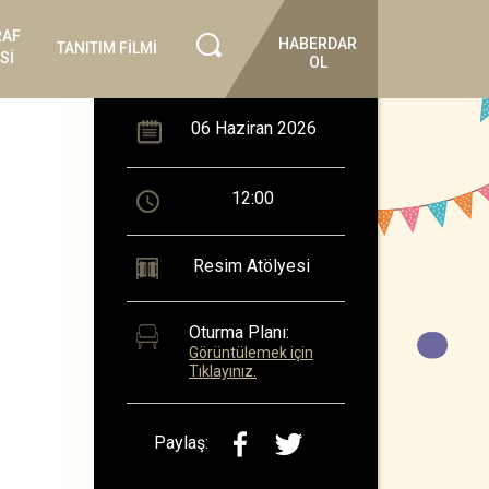
RAF
HABERDAR
TANITIM FİLMİ
Sİ
OL
06 Haziran 2026
12:00
Resim Atölyesi
Oturma Planı:
Görüntülemek için
Tıklayınız.
Paylaş: