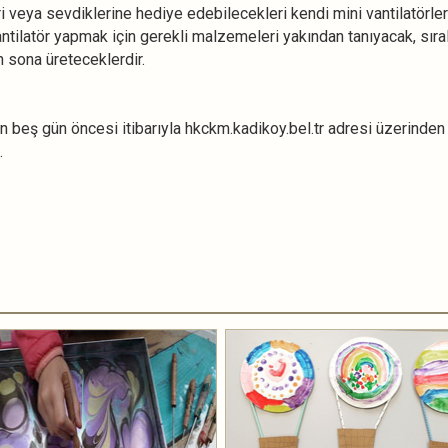
ri veya sevdiklerine hediye edebilecekleri kendi mini vantilatörler
antilatör yapmak için gerekli malzemeleri yakından tanıyacak, sıral
n sona üreteceklerdir.
en beş gün öncesi itibarıyla hkckm.kadikoy.bel.tr adresi üzerinden
.