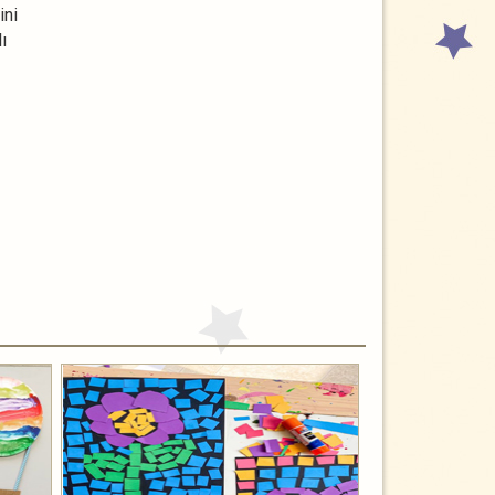
ini
ı