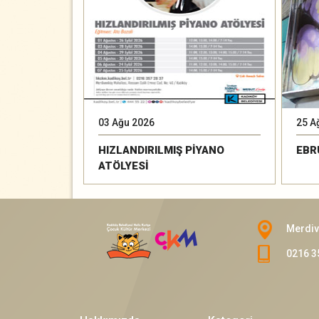
03 Ağu 2026
25 A
HIZLANDIRILMIŞ PİYANO
EBR
ATÖLYESİ
Merdiv
0216 3