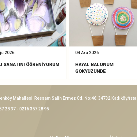
ğu 2026
04 Ara 2026
U SANATINI ÖĞRENİYORUM
HAYAL BALONUM
GÖKYÜZÜNDE
enköy Mahallesi, Ressam Salih Ermez Cd. No:46, 34732 Kadıköy/İsta
57 28 37 - 0216 357 28 95